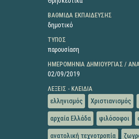
Θρησκευτικά
ΒΑΘΜΊΔΑ ΕΚΠΑΊΔΕΥΣΗΣ
δημοτικό
ΤΎΠΟΣ
παρουσίαση
ΗΜΕΡΟΜΗΝΊΑ ΔΗΜΙΟΥΡΓΊΑΣ / ΑΝ
02/09/2019
ΛΈΞΕΙΣ - ΚΛΕΙΔΙΆ
ελληνισμός
Χριστιανισμός
αρχαία Ελλάδα
φιλόσοφοι
ανατολική τεχνοτροπία
ζωγρ