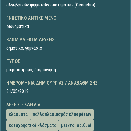
αλγεβρικών ψηφιακών συστημάτων (Geogebra).
ΓΝΩΣΤΙΚΌ ΑΝΤΙΚΕΊΜΕΝΟ
Μαθηματικά
ΒΑΘΜΊΔΑ ΕΚΠΑΊΔΕΥΣΗΣ
δημοτικό
,
γυμνάσιο
ΤΎΠΟΣ
μικροπείραμα
,
διερεύνηση
ΗΜΕΡΟΜΗΝΊΑ ΔΗΜΙΟΥΡΓΊΑΣ / ΑΝΑΒΆΘΜΙΣΗΣ
31/05/2018
ΛΈΞΕΙΣ - ΚΛΕΙΔΙΆ
κλάσματα
πολλαπλασιασμός κλασμάτων
καταχρηστικά κλάσματα
μεικτοί αριθμοί