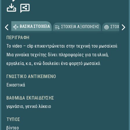
ΒΑΣΙΚΑ ΣΤΟΙΧΕΙΑ
ΣΤΟΙΧΕΙΑ ΑΞΙΟΠΟΙΗΣΗΣ
ΣΤΟΧΕΥΟΜΕ
ΠΕΡΙΓΡΑΦΉ
Το video – clip επικεντρώνεται στην τεχνική του μωσαϊκού.
Μια γυναίκα τεχνίτης δίνει πληροφορίες για τα υλικά,
εργαλεία, κ.α., ενώ δουλεύει ένα φορητό μωσαϊκό.
ΓΝΩΣΤΙΚΌ ΑΝΤΙΚΕΊΜΕΝΟ
Εικαστικά
ΒΑΘΜΊΔΑ ΕΚΠΑΊΔΕΥΣΗΣ
γυμνάσιο
,
γενικό λύκειο
ΤΎΠΟΣ
βίντεο