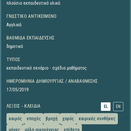
πλούσιο εκπαιδευτικό υλικό.
ΓΝΩΣΤΙΚΌ ΑΝΤΙΚΕΊΜΕΝΟ
Αγγλικά
ΒΑΘΜΊΔΑ ΕΚΠΑΊΔΕΥΣΗΣ
δημοτικό
ΤΎΠΟΣ
εκπαιδευτικό σενάριο - σχέδιο μαθήματος
ΗΜΕΡΟΜΗΝΊΑ ΔΗΜΙΟΥΡΓΊΑΣ / ΑΝΑΒΆΘΜΙΣΗΣ
17/05/2019
ΛΈΞΕΙΣ - ΚΛΕΙΔΙΆ
EL
EN
καιρός
εποχές
βροχή
χορός
καιρικές συνθήκες
μήνες
μέλη οικογένειας
επίθετα