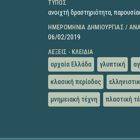
ΤΎΠΟΣ
ανοιχτή δραστηριότητα
,
παρουσία
ΗΜΕΡΟΜΗΝΊΑ ΔΗΜΙΟΥΡΓΊΑΣ / ΑΝ
06/02/2019
ΛΈΞΕΙΣ - ΚΛΕΙΔΙΆ
αρχαία Ελλάδα
γλυπτική
α
κλασική περίοδος
ελληνιστι
μνημειακή τέχνη
πλαστική τ