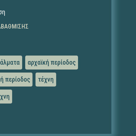
ση
ΑΒΆΘΜΙΣΗΣ
γάλματα
αρχαϊκή περίοδος
κή περίοδος
τέχνη
έχνη