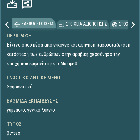
ΒΑΣΙΚΑ ΣΤΟΙΧΕΙΑ
ΣΤΟΙΧΕΙΑ ΑΞΙΟΠΟΙΗΣΗΣ
ΣΤΟΧΕΥΟΜΕ
ΠΕΡΙΓΡΑΦΉ
Βίντεο όπου μέσα από εικόνες και αφήγηση παρουσιάζεται η
κατάσταση των ανθρώπων στην αραβική χερσόνησο την
εποχή που εμφανίστηκε ο Μωάμεθ.
ΓΝΩΣΤΙΚΌ ΑΝΤΙΚΕΊΜΕΝΟ
Θρησκευτικά
ΒΑΘΜΊΔΑ ΕΚΠΑΊΔΕΥΣΗΣ
γυμνάσιο
,
γενικό λύκειο
ΤΎΠΟΣ
βίντεο