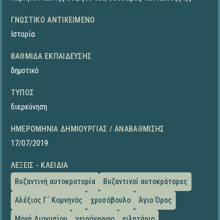
ΓΝΩΣΤΙΚΌ ΑΝΤΙΚΕΊΜΕΝΟ
Ιστορία
ΒΑΘΜΊΔΑ ΕΚΠΑΊΔΕΥΣΗΣ
δημοτικό
ΤΎΠΟΣ
διερεύνηση
ΗΜΕΡΟΜΗΝΊΑ ΔΗΜΙΟΥΡΓΊΑΣ / ΑΝΑΒΆΘΜΙΣΗΣ
17/07/2019
ΛΈΞΕΙΣ - ΚΛΕΙΔΙΆ
Βυζαντινή αυτοκρατορία
Βυζαντινοί αυτοκράτορες
Αλέξιος Γ΄ Κομνηνός
χρυσόβουλο
Άγιο Όρος
Μονή Διονυσίου
χειρόγραφο
ειλητάριο