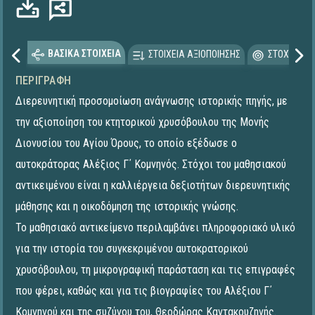
ΒΑΣΙΚΑ ΣΤΟΙΧΕΙΑ
ΣΤΟΙΧΕΙΑ ΑΞΙΟΠΟΙΗΣΗΣ
ΣΤΟΧΕΥΟΜΕ
ΠΕΡΙΓΡΑΦΉ
Διερευνητική προσομοίωση ανάγνωσης ιστορικής πηγής, με
την αξιοποίηση του κτητορικού χρυσόβουλου της Μονής
Διονυσίου του Αγίου Όρους, το οποίο εξέδωσε ο
αυτοκράτορας Αλέξιος Γ΄ Κομνηνός. Στόχοι του μαθησιακού
αντικειμένου είναι η καλλιέργεια δεξιοτήτων διερευνητικής
μάθησης και η οικοδόμηση της ιστορικής γνώσης.
Το μαθησιακό αντικείμενο περιλαμβάνει πληροφοριακό υλικό
για την ιστορία του συγκεκριμένου αυτοκρατορικού
χρυσόβουλου, τη μικρογραφική παράσταση και τις επιγραφές
που φέρει, καθώς και για τις βιογραφίες του Αλέξιου Γ΄
Κομνηνού και της συζύγου του, Θεοδώρας Καντακουζηνής.