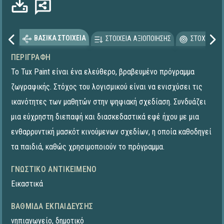
ΒΑΣΙΚΑ ΣΤΟΙΧΕΙΑ
ΣΤΟΙΧΕΙΑ ΑΞΙΟΠΟΙΗΣΗΣ
ΣΤΟΧΕΥΟΜΕ
ΠΕΡΙΓΡΑΦΉ
Το Tux Paint είναι ένα ελεύθερο, βραβευμένο πρόγραμμα
ζωγραφικής. Στόχος του λογισμικού είναι να ενισχύσει τις
ικανότητες των μαθητών στην ψηφιακή σχεδίαση. Συνδυάζει
μια εύχρηστη διεπαφή και διασκεδαστικά εφέ ήχου με μια
ενθαρρυντική μασκότ κινούμενων σχεδίων, η οποία καθοδηγεί
τα παιδιά, καθώς χρησιμοποιούν το πρόγραμμα.
ΓΝΩΣΤΙΚΌ ΑΝΤΙΚΕΊΜΕΝΟ
Εικαστικά
ΒΑΘΜΊΔΑ ΕΚΠΑΊΔΕΥΣΗΣ
νηπιαγωγείο
,
δημοτικό