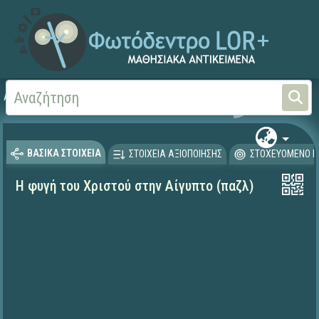
Αρχική
ΨΗΦΙΑΚΟ ΣΧΟΛΕΙΟ (Μαθησιακά Αντικείμενα)
Θρησκευτικά
Καινή Δ
ΒΑΣΙΚΑ ΣΤΟΙΧΕΙΑ
ΣΤΟΙΧΕΙΑ ΑΞΙΟΠΟΙΗΣΗΣ
ΣΤΟΧΕΥΟΜΕΝΟ Κ
Η φυγή του Χριστού στην Αίγυπτο (παζλ)