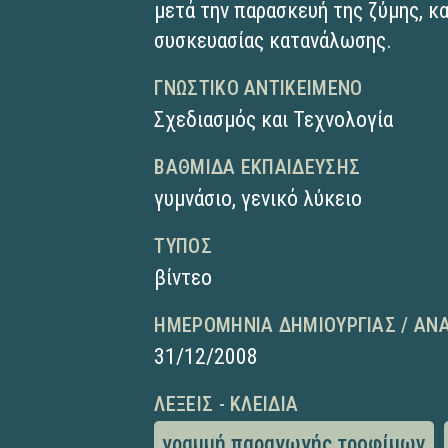
μετά την παρασκευή της ζύμης, κα
συσκευασίας κατανάλωσης.
ΓΝΩΣΤΙΚΌ ΑΝΤΙΚΕΊΜΕΝΟ
Σχεδιασμός και Τεχνολογία
ΒΑΘΜΊΔΑ ΕΚΠΑΊΔΕΥΣΗΣ
γυμνάσιο
,
γενικό λύκειο
ΤΎΠΟΣ
βίντεο
ΗΜΕΡΟΜΗΝΊΑ ΔΗΜΙΟΥΡΓΊΑΣ / ΑΝ
31/12/2008
ΛΈΞΕΙΣ - ΚΛΕΙΔΙΆ
γραμμή παραγωγής τροφίμων