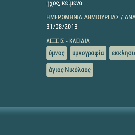
ήχος
,
κείμενο
ΗΜΕΡΟΜΗΝΊΑ ΔΗΜΙΟΥΡΓΊΑΣ / ΑΝ
31/08/2018
ΛΈΞΕΙΣ - ΚΛΕΙΔΙΆ
ύμνος
υμνογραφία
εκκλησι
άγιος Νικόλαος