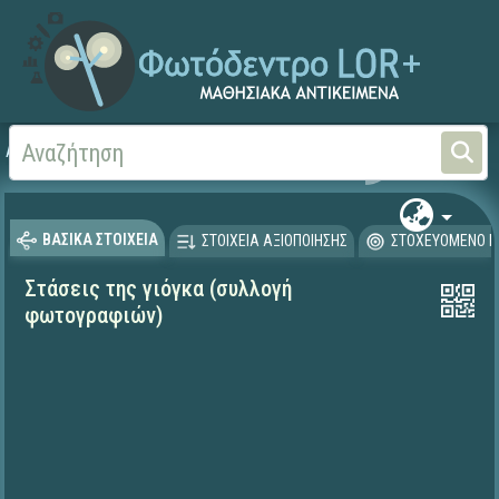
Αρχική
ΨΗΦΙΑΚΟ ΣΧΟΛΕΙΟ (Μαθησιακά Αντικείμενα)
Θρησκευτικά
Άλλες θ
ΒΑΣΙΚΑ ΣΤΟΙΧΕΙΑ
ΣΤΟΙΧΕΙΑ ΑΞΙΟΠΟΙΗΣΗΣ
ΣΤΟΧΕΥΟΜΕΝΟ Κ
Στάσεις της γιόγκα (συλλογή
φωτογραφιών)