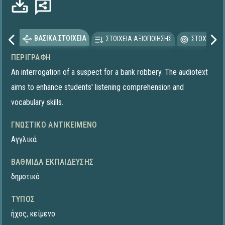
ΒΑΣΙΚΑ ΣΤΟΙΧΕΙΑ
ΣΤΟΙΧΕΙΑ ΑΞΙΟΠΟΙΗΣΗΣ
ΣΤΟΧΕΥΟΜΕ
ΠΕΡΙΓΡΑΦΉ
An interrogation of a suspect for a bank robbery. The audiotext
aims to enhance students' listening comprehension and
vocabulary skills.
ΓΝΩΣΤΙΚΌ ΑΝΤΙΚΕΊΜΕΝΟ
Αγγλικά
ΒΑΘΜΊΔΑ ΕΚΠΑΊΔΕΥΣΗΣ
δημοτικό
ΤΎΠΟΣ
ήχος
,
κείμενο