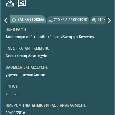
ΒΑΣΙΚΑ ΣΤΟΙΧΕΙΑ
ΣΤΟΙΧΕΙΑ ΑΞΙΟΠΟΙΗΣΗΣ
ΣΤΟΧΕΥΟΜΕ
ΠΕΡΙΓΡΑΦΉ
Απόσπασμα από το μυθιστόρημα «Ελένη ή ο Κανένας».
ΓΝΩΣΤΙΚΌ ΑΝΤΙΚΕΊΜΕΝΟ
Νεοελληνική Λογοτεχνία
ΒΑΘΜΊΔΑ ΕΚΠΑΊΔΕΥΣΗΣ
γυμνάσιο
,
γενικό λύκειο
ΤΎΠΟΣ
κείμενο
ΗΜΕΡΟΜΗΝΊΑ ΔΗΜΙΟΥΡΓΊΑΣ / ΑΝΑΒΆΘΜΙΣΗΣ
19/09/2016