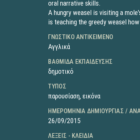
oral narrative skills.
A hungry weasel is visiting a mole'
is teaching the greedy weasel how 
ΓΝΩΣΤΙΚΌ ΑΝΤΙΚΕΊΜΕΝΟ
Αγγλικά
ΒΑΘΜΊΔΑ ΕΚΠΑΊΔΕΥΣΗΣ
δημοτικό
ΤΎΠΟΣ
παρουσίαση
,
εικόνα
ΗΜΕΡΟΜΗΝΊΑ ΔΗΜΙΟΥΡΓΊΑΣ / ΑΝ
26/09/2015
ΛΈΞΕΙΣ - ΚΛΕΙΔΙΆ