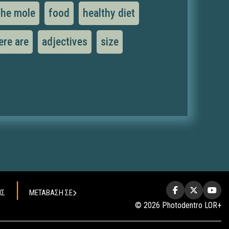
the mole
food
healthy diet
ere are
adjectives
size
ΗΣ
ΜΕΤΑΒΑΣΗ ΣΕ
© 2026 Photodentro LOR+