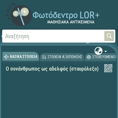
Αρχική
ΨΗΦΙΑΚΟ ΣΧΟΛΕΙΟ (Μαθησιακά Αντικείμενα)
Θρησκευτικά
Ιστορία
ΒΑΣΙΚΑ ΣΤΟΙΧΕΙΑ
ΣΤΟΙΧΕΙΑ ΑΞΙΟΠΟΙΗΣΗΣ
ΣΤΟΧΕΥΟΜΕΝΟ Κ
Ο συνάνθρωπος ως αδελφός (σταυρόλεξο)