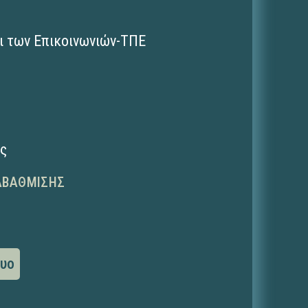
ι των Επικοινωνιών-ΤΠΕ
ης
ΑΒΆΘΜΙΣΗΣ
τυο