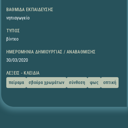
ΒΑΘΜΊΔΑ ΕΚΠΑΊΔΕΥΣΗΣ
νηπιαγωγείο
ΤΎΠΟΣ
βίντεο
ΗΜΕΡΟΜΗΝΊΑ ΔΗΜΙΟΥΡΓΊΑΣ / ΑΝΑΒΆΘΜΙΣΗΣ
30/03/2020
ΛΈΞΕΙΣ - ΚΛΕΙΔΙΆ
πείραμα
σβούρα χρωμάτων
σύνθεση
φως
οπτική