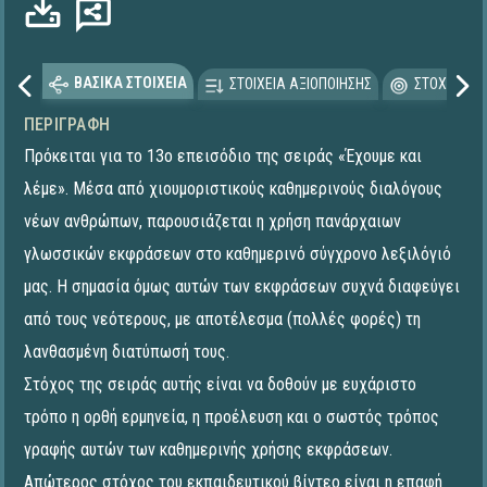
ΒΑΣΙΚΑ ΣΤΟΙΧΕΙΑ
ΣΤΟΙΧΕΙΑ ΑΞΙΟΠΟΙΗΣΗΣ
ΣΤΟΧΕΥΟΜΕ
ΠΕΡΙΓΡΑΦΉ
Πρόκειται για το 13ο επεισόδιο της σειράς «Έχουμε και
λέμε». Μέσα από χιουμοριστικούς καθημερινούς διαλόγους
νέων ανθρώπων, παρουσιάζεται η χρήση πανάρχαιων
γλωσσικών εκφράσεων στο καθημερινό σύγχρονο λεξιλόγιό
μας. Η σημασία όμως αυτών των εκφράσεων συχνά διαφεύγει
από τους νεότερους, με αποτέλεσμα (πολλές φορές) τη
λανθασμένη διατύπωσή τους.
Στόχος της σειράς αυτής είναι να δοθούν με ευχάριστο
τρόπο η ορθή ερμηνεία, η προέλευση και ο σωστός τρόπος
γραφής αυτών των καθημερινής χρήσης εκφράσεων.
Απώτερος στόχος του εκπαιδευτικού βίντεο είναι η επαφή