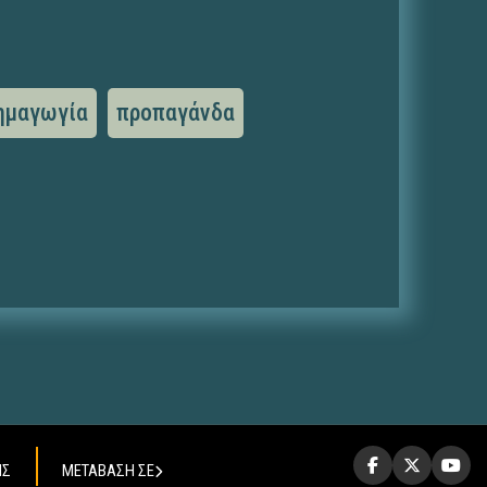
ημαγωγία
προπαγάνδα
ΗΣ
ΜΕΤΑΒΑΣΗ ΣΕ