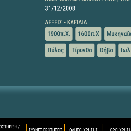
31/12/2008
ΛΈΞΕΙΣ - ΚΛΕΙΔΙΆ
1900π.Χ.
1600π.Χ
Μυκηναϊκ
Πύλος
Τίρυνθα
Θήβα
Ιωλ
ΟΣΤΗΡΙΞΗ /
ΣΥΧΝΕΣ ΕΡΩΤΗΣΕΙΣ
ΟΔΗΓΟΙ ΧΡΗΣΗΣ
ΟΡΟΙ ΧΡΗΣ