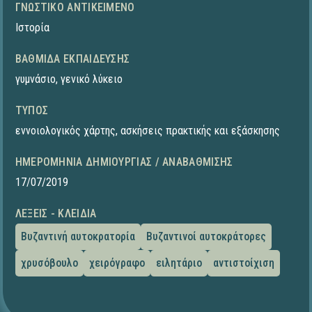
ΓΝΩΣΤΙΚΌ ΑΝΤΙΚΕΊΜΕΝΟ
Ιστορία
ΒΑΘΜΊΔΑ ΕΚΠΑΊΔΕΥΣΗΣ
γυμνάσιο
,
γενικό λύκειο
ΤΎΠΟΣ
εννοιολογικός χάρτης
,
ασκήσεις πρακτικής και εξάσκησης
ΗΜΕΡΟΜΗΝΊΑ ΔΗΜΙΟΥΡΓΊΑΣ / ΑΝΑΒΆΘΜΙΣΗΣ
17/07/2019
ΛΈΞΕΙΣ - ΚΛΕΙΔΙΆ
Βυζαντινή αυτοκρατορία
Βυζαντινοί αυτοκράτορες
χρυσόβουλο
χειρόγραφο
ειλητάριο
αντιστοίχιση