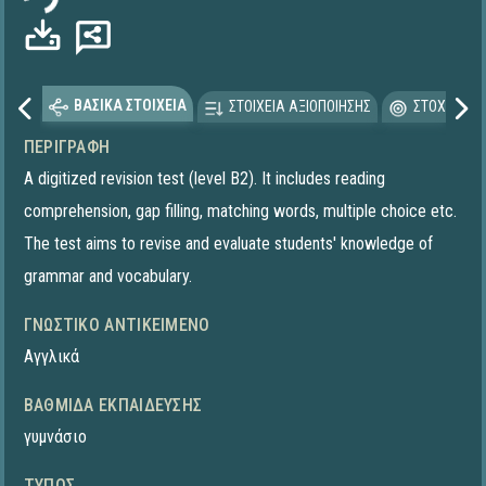
ΒΑΣΙΚΑ ΣΤΟΙΧΕΙΑ
ΣΤΟΙΧΕΙΑ ΑΞΙΟΠΟΙΗΣΗΣ
ΣΤΟΧΕΥΟΜΕ
ΠΕΡΙΓΡΑΦΉ
A digitized revision test (level B2). It includes reading
comprehension, gap filling, matching words, multiple choice etc.
The test aims to revise and evaluate students' knowledge of
grammar and vocabulary.
ΓΝΩΣΤΙΚΌ ΑΝΤΙΚΕΊΜΕΝΟ
Αγγλικά
ΒΑΘΜΊΔΑ ΕΚΠΑΊΔΕΥΣΗΣ
γυμνάσιο
ΤΎΠΟΣ