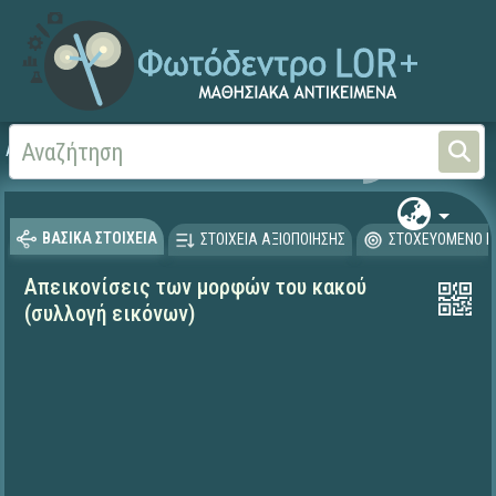
Αρχική
ΨΗΦΙΑΚΟ ΣΧΟΛΕΙΟ (Μαθησιακά Αντικείμενα)
Θρησκευτικά
Παλαιά 
ΒΑΣΙΚΑ ΣΤΟΙΧΕΙΑ
ΣΤΟΙΧΕΙΑ ΑΞΙΟΠΟΙΗΣΗΣ
ΣΤΟΧΕΥΟΜΕΝΟ Κ
Απεικονίσεις των μορφών του κακού
(συλλογή εικόνων)