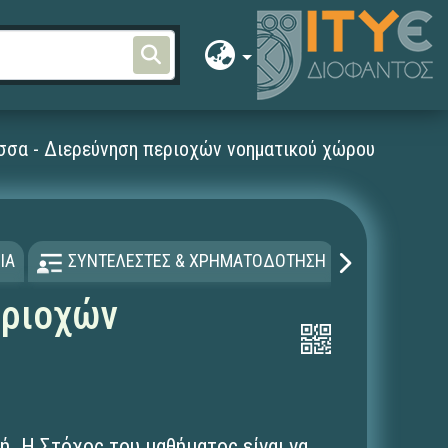
σσα - Διερεύνηση περιοχών νοηματικού χώρου
ΙΑ
ΣΥΝΤΕΛΕΣΤΕΣ & ΧΡΗΜΑΤΟΔΟΤΗΣΗ
ΑΔΕΙΑ Χ
εριοχών
ή. Η Στόχος του μαθήματος είναι να