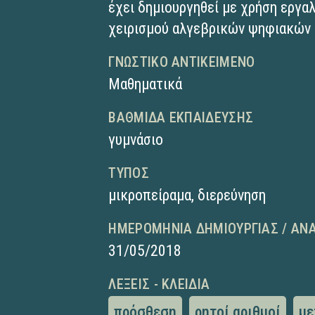
έχει δημιουργηθεί με χρήση εργα
χειρισμού αλγεβρικών ψηφιακών 
ΓΝΩΣΤΙΚΌ ΑΝΤΙΚΕΊΜΕΝΟ
Μαθηματικά
ΒΑΘΜΊΔΑ ΕΚΠΑΊΔΕΥΣΗΣ
γυμνάσιο
ΤΎΠΟΣ
μικροπείραμα
,
διερεύνηση
ΗΜΕΡΟΜΗΝΊΑ ΔΗΜΙΟΥΡΓΊΑΣ / ΑΝ
31/05/2018
ΛΈΞΕΙΣ - ΚΛΕΙΔΙΆ
πρόσθεση
ρητοί αριθμοί
με