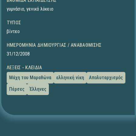
ΒΑΘΜΊΔΑ ΕΚΠΑΊΔΕΥΣΗΣ
γυμνάσιο
,
γενικό λύκειο
ΤΎΠΟΣ
βίντεο
ΗΜΕΡΟΜΗΝΊΑ ΔΗΜΙΟΥΡΓΊΑΣ / ΑΝΑΒΆΘΜΙΣΗΣ
31/12/2008
ΛΈΞΕΙΣ - ΚΛΕΙΔΙΆ
Μάχη του Μαραθώνα
ελληνική νίκη
Απολυταρχισμός
Πέρσες
Έλληνες