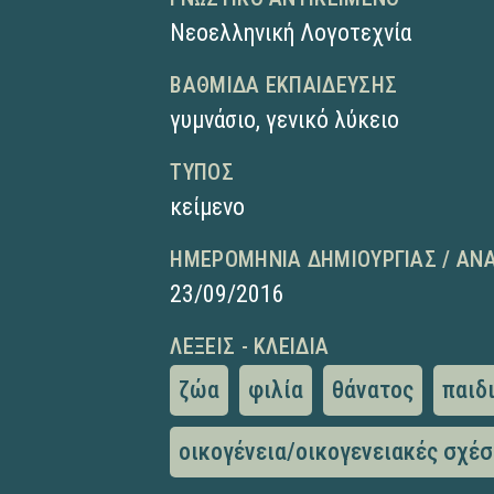
Νεοελληνική Λογοτεχνία
ΒΑΘΜΊΔΑ ΕΚΠΑΊΔΕΥΣΗΣ
γυμνάσιο
,
γενικό λύκειο
ΤΎΠΟΣ
κείμενο
ΗΜΕΡΟΜΗΝΊΑ ΔΗΜΙΟΥΡΓΊΑΣ / ΑΝ
23/09/2016
ΛΈΞΕΙΣ - ΚΛΕΙΔΙΆ
ζώα
φιλία
θάνατος
παιδ
οικογένεια/οικογενειακές σχέσ