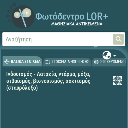
Αρχική
ΨΗΦΙΑΚΟ ΣΧΟΛΕΙΟ (Μαθησιακά Αντικείμενα)
Θρησκευτικά
Άλλες θ
ΒΑΣΙΚΑ ΣΤΟΙΧΕΙΑ
ΣΤΟΙΧΕΙΑ ΑΞΙΟΠΟΙΗΣΗΣ
ΣΤΟΧΕΥΟΜΕΝΟ Κ
Ινδουισμός - Λατρεία, ντάρμα, μόξα,
σιβαϊσμός, βισνουισμός, σακτισμός
(σταυρόλεξο)