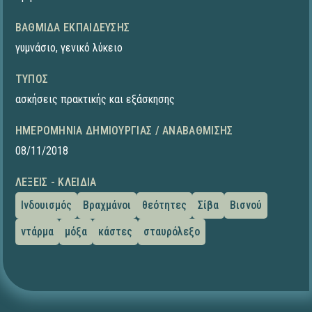
ΒΑΘΜΊΔΑ ΕΚΠΑΊΔΕΥΣΗΣ
γυμνάσιο
,
γενικό λύκειο
ΤΎΠΟΣ
ασκήσεις πρακτικής και εξάσκησης
ΗΜΕΡΟΜΗΝΊΑ ΔΗΜΙΟΥΡΓΊΑΣ / ΑΝΑΒΆΘΜΙΣΗΣ
08/11/2018
ΛΈΞΕΙΣ - ΚΛΕΙΔΙΆ
Ινδουισμός
Βραχμάνοι
θεότητες
Σίβα
Βισνού
ντάρμα
μόξα
κάστες
σταυρόλεξο