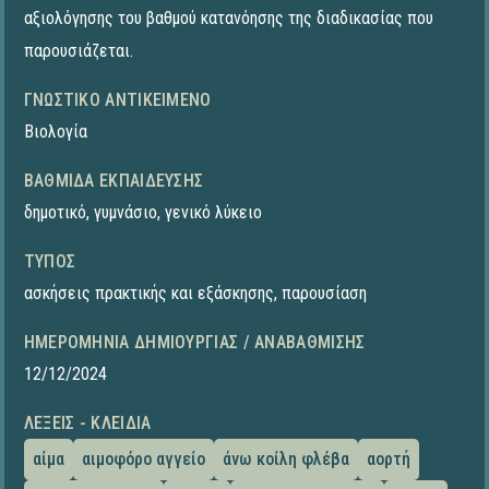
αξιολόγησης του βαθμού κατανόησης της διαδικασίας που
παρουσιάζεται.
ΓΝΩΣΤΙΚΌ ΑΝΤΙΚΕΊΜΕΝΟ
Βιολογία
ΒΑΘΜΊΔΑ ΕΚΠΑΊΔΕΥΣΗΣ
δημοτικό
,
γυμνάσιο
,
γενικό λύκειο
ΤΎΠΟΣ
ασκήσεις πρακτικής και εξάσκησης
,
παρουσίαση
ΗΜΕΡΟΜΗΝΊΑ ΔΗΜΙΟΥΡΓΊΑΣ / ΑΝΑΒΆΘΜΙΣΗΣ
12/12/2024
ΛΈΞΕΙΣ - ΚΛΕΙΔΙΆ
αίμα
αιμοφόρο αγγείο
άνω κοίλη φλέβα
αορτή