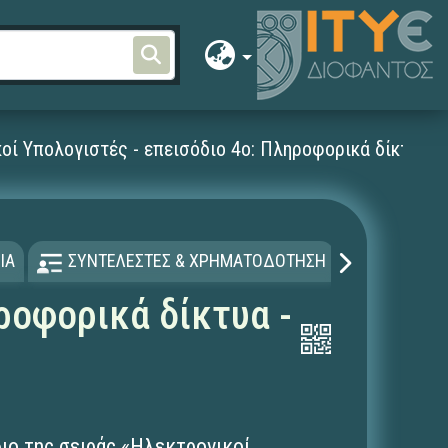
οί Υπολογιστές - επεισόδιο 4ο: Πληροφορικά δίκτυα -
ΙΑ
ΣΥΝΤΕΛΕΣΤΕΣ & ΧΡΗΜΑΤΟΔΟΤΗΣΗ
ΑΔΕΙΑ Χ
ροφορικά δίκτυα -
διο της σειράς «Ηλεκτρονικοί