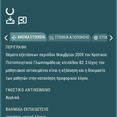
Φόρτωση...
ΒΑΣΙΚΑ ΣΤΟΙΧΕΙΑ
ΣΤΟΙΧΕΙΑ ΑΞΙΟΠΟΙΗΣΗΣ
ΣΤΟΧΕΥΟΜΕ
ΠΕΡΙΓΡΑΦΉ
Θέματα εξετάσεων περιόδου Νοεμβρίου 2009 του Κρατικού
Πιστοποιητικού Γλωσσομάθειας επιπέδου Β2. Στόχος του
μαθησιακού αντικειμένου είναι η εξάσκηση και η δοκιμασία
των μαθητών στην κατανόηση προφορικού λόγου.
ΓΝΩΣΤΙΚΌ ΑΝΤΙΚΕΊΜΕΝΟ
Αγγλικά
ΒΑΘΜΊΔΑ ΕΚΠΑΊΔΕΥΣΗΣ
γυμνάσιο
,
γενικό λύκειο