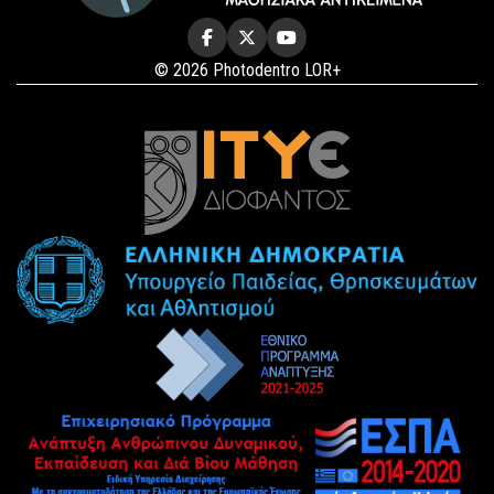
© 2026 Photodentro LOR+