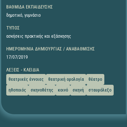
ΒΑΘΜΊΔΑ ΕΚΠΑΊΔΕΥΣΗΣ
δημοτικό
,
γυμνάσιο
ΤΎΠΟΣ
ασκήσεις πρακτικής και εξάσκησης
ΗΜΕΡΟΜΗΝΊΑ ΔΗΜΙΟΥΡΓΊΑΣ / ΑΝΑΒΆΘΜΙΣΗΣ
17/07/2019
ΛΈΞΕΙΣ - ΚΛΕΙΔΙΆ
θεατρικές έννοιες
θεατρική ορολογία
θέατρο
ηθοποιός
σκηνοθέτης
κοινό
σκηνή
σταυρόλεξο