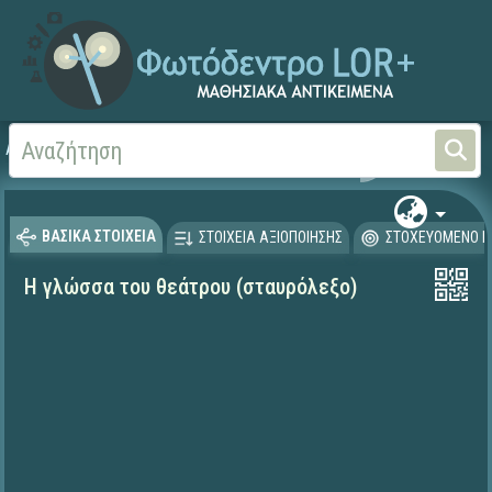
Αρχική
ΨΗΦΙΑΚΟ ΣΧΟΛΕΙΟ (Μαθησιακά Αντικείμενα)
Αισθητική Αγωγή
Θέα
ΒΑΣΙΚΑ ΣΤΟΙΧΕΙΑ
ΣΤΟΙΧΕΙΑ ΑΞΙΟΠΟΙΗΣΗΣ
ΣΤΟΧΕΥΟΜΕΝΟ Κ
Η γλώσσα του θεάτρου (σταυρόλεξο)