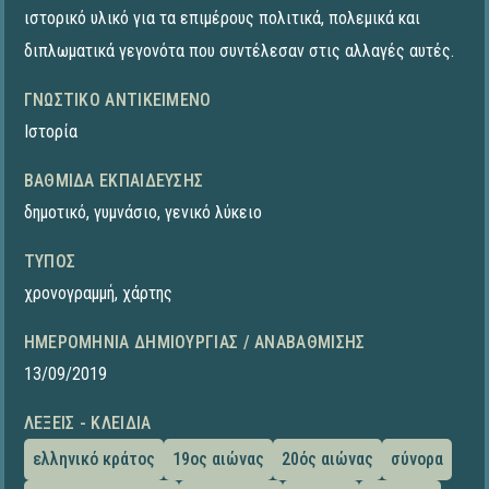
ιστορικό υλικό για τα επιμέρους πολιτικά, πολεμικά και
διπλωματικά γεγονότα που συντέλεσαν στις αλλαγές αυτές.
ΓΝΩΣΤΙΚΌ ΑΝΤΙΚΕΊΜΕΝΟ
Ιστορία
ΒΑΘΜΊΔΑ ΕΚΠΑΊΔΕΥΣΗΣ
δημοτικό
,
γυμνάσιο
,
γενικό λύκειο
ΤΎΠΟΣ
χρονογραμμή
,
χάρτης
ΗΜΕΡΟΜΗΝΊΑ ΔΗΜΙΟΥΡΓΊΑΣ / ΑΝΑΒΆΘΜΙΣΗΣ
13/09/2019
ΛΈΞΕΙΣ - ΚΛΕΙΔΙΆ
ελληνικό κράτος
19ος αιώνας
20ός αιώνας
σύνορα