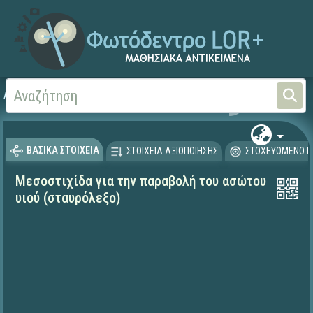
Αρχική
ΨΗΦΙΑΚΟ ΣΧΟΛΕΙΟ (Μαθησιακά Αντικείμενα)
Θρησκευτικά
Καινή Δ
ΒΑΣΙΚΑ ΣΤΟΙΧΕΙΑ
ΣΤΟΙΧΕΙΑ ΑΞΙΟΠΟΙΗΣΗΣ
ΣΤΟΧΕΥΟΜΕΝΟ Κ
Μεσοστιχίδα για την παραβολή του ασώτου
υιού (σταυρόλεξο)