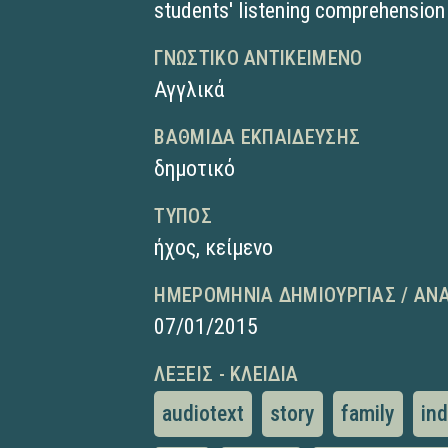
students' listening comprehension 
ΓΝΩΣΤΙΚΌ ΑΝΤΙΚΕΊΜΕΝΟ
Αγγλικά
ΒΑΘΜΊΔΑ ΕΚΠΑΊΔΕΥΣΗΣ
δημοτικό
ΤΎΠΟΣ
ήχος
,
κείμενο
ΗΜΕΡΟΜΗΝΊΑ ΔΗΜΙΟΥΡΓΊΑΣ / ΑΝ
07/01/2015
ΛΈΞΕΙΣ - ΚΛΕΙΔΙΆ
audiotext
story
family
ind