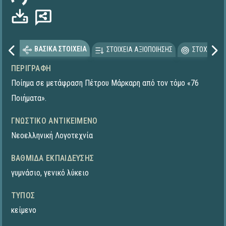
ΒΑΣΙΚΑ ΣΤΟΙΧΕΙΑ
ΣΤΟΙΧΕΙΑ ΑΞΙΟΠΟΙΗΣΗΣ
ΣΤΟΧΕΥΟΜΕ
ΠΕΡΙΓΡΑΦΉ
Ποίημα σε μετάφραση Πέτρου Μάρκαρη από τον τόμο «76
Ποιήματα».
ΓΝΩΣΤΙΚΌ ΑΝΤΙΚΕΊΜΕΝΟ
Νεοελληνική Λογοτεχνία
ΒΑΘΜΊΔΑ ΕΚΠΑΊΔΕΥΣΗΣ
γυμνάσιο
,
γενικό λύκειο
ΤΎΠΟΣ
κείμενο