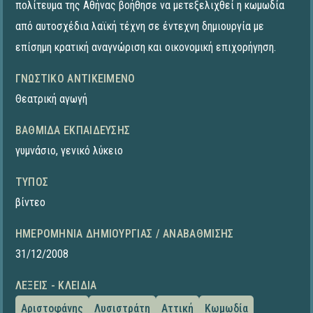
πολίτευμα της Αθήνας βοήθησε να μετεξελιχθεί η κωμωδία
από αυτοσχέδια λαϊκή τέχνη σε έντεχνη δημιουργία με
επίσημη κρατική αναγνώριση και οικονομική επιχορήγηση.
ΓΝΩΣΤΙΚΌ ΑΝΤΙΚΕΊΜΕΝΟ
Θεατρική αγωγή
ΒΑΘΜΊΔΑ ΕΚΠΑΊΔΕΥΣΗΣ
γυμνάσιο
,
γενικό λύκειο
ΤΎΠΟΣ
βίντεο
ΗΜΕΡΟΜΗΝΊΑ ΔΗΜΙΟΥΡΓΊΑΣ / ΑΝΑΒΆΘΜΙΣΗΣ
31/12/2008
ΛΈΞΕΙΣ - ΚΛΕΙΔΙΆ
Αριστοφάνης
Λυσιστράτη
Αττική
Κωμωδία