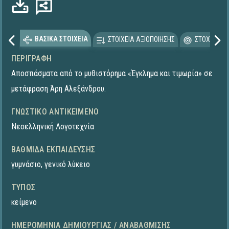
ΒΑΣΙΚΑ ΣΤΟΙΧΕΙΑ
ΣΤΟΙΧΕΙΑ ΑΞΙΟΠΟΙΗΣΗΣ
ΣΤΟΧΕΥΟΜΕ
ΠΕΡΙΓΡΑΦΉ
Αποσπάσματα από το μυθιστόρημα «Έγκλημα και τιμωρία» σε
μετάφραση Άρη Αλεξάνδρου.
ΓΝΩΣΤΙΚΌ ΑΝΤΙΚΕΊΜΕΝΟ
Νεοελληνική Λογοτεχνία
ΒΑΘΜΊΔΑ ΕΚΠΑΊΔΕΥΣΗΣ
γυμνάσιο
,
γενικό λύκειο
ΤΎΠΟΣ
κείμενο
ΗΜΕΡΟΜΗΝΊΑ ΔΗΜΙΟΥΡΓΊΑΣ / ΑΝΑΒΆΘΜΙΣΗΣ