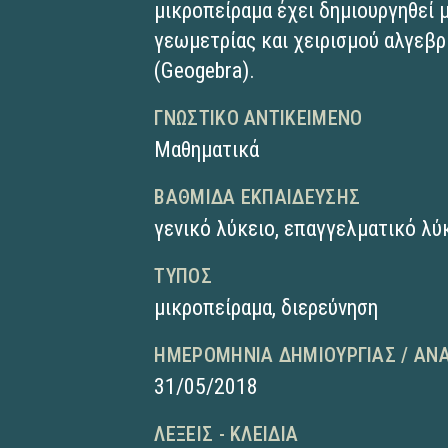
μικροπείραμα έχει δημιουργηθεί 
γεωμετρίας και χειρισμού αλγε
(Geogebra).
ΓΝΩΣΤΙΚΌ ΑΝΤΙΚΕΊΜΕΝΟ
Μαθηματικά
ΒΑΘΜΊΔΑ ΕΚΠΑΊΔΕΥΣΗΣ
γενικό λύκειο
,
επαγγελματικό λύκ
ΤΎΠΟΣ
μικροπείραμα
,
διερεύνηση
ΗΜΕΡΟΜΗΝΊΑ ΔΗΜΙΟΥΡΓΊΑΣ / ΑΝ
31/05/2018
ΛΈΞΕΙΣ - ΚΛΕΙΔΙΆ