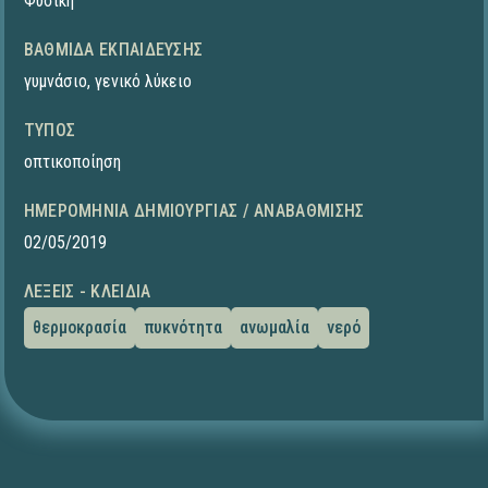
Φυσική
ΒΑΘΜΊΔΑ ΕΚΠΑΊΔΕΥΣΗΣ
γυμνάσιο
,
γενικό λύκειο
ΤΎΠΟΣ
οπτικοποίηση
ΗΜΕΡΟΜΗΝΊΑ ΔΗΜΙΟΥΡΓΊΑΣ / ΑΝΑΒΆΘΜΙΣΗΣ
02/05/2019
ΛΈΞΕΙΣ - ΚΛΕΙΔΙΆ
θερμοκρασία
πυκνότητα
ανωμαλία
νερό