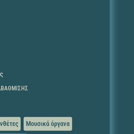
ης
ΑΒΆΘΜΙΣΗΣ
υνθέτες
Μουσικά όργανα