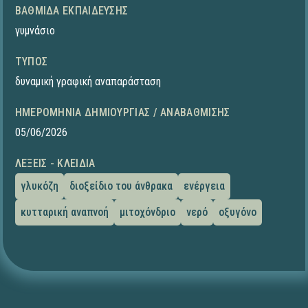
ΒΑΘΜΊΔΑ ΕΚΠΑΊΔΕΥΣΗΣ
γυμνάσιο
ΤΎΠΟΣ
δυναμική γραφική αναπαράσταση
ΗΜΕΡΟΜΗΝΊΑ ΔΗΜΙΟΥΡΓΊΑΣ / ΑΝΑΒΆΘΜΙΣΗΣ
05/06/2026
ΛΈΞΕΙΣ - ΚΛΕΙΔΙΆ
γλυκόζη
διοξείδιο του άνθρακα
ενέργεια
κυτταρική αναπνοή
μιτοχόνδριο
νερό
οξυγόνο