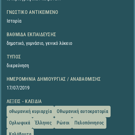
ΓΝΩΣΤΙΚΌ ΑΝΤΙΚΕΊΜΕΝΟ
Ιστορία
ΒΑΘΜΊΔΑ ΕΚΠΑΊΔΕΥΣΗΣ
δημοτικό
,
γυμνάσιο
,
γενικό λύκειο
ΤΎΠΟΣ
διερεύνηση
ΗΜΕΡΟΜΗΝΊΑ ΔΗΜΙΟΥΡΓΊΑΣ / ΑΝΑΒΆΘΜΙΣΗΣ
17/07/2019
ΛΈΞΕΙΣ - ΚΛΕΙΔΙΆ
οθωμανική κυριαρχία
Οθωμανική αυτοκρατορία
Ορλωφικά
Έλληνες
Ρώσοι
Πελοπόννησος
Καλάβρυτα