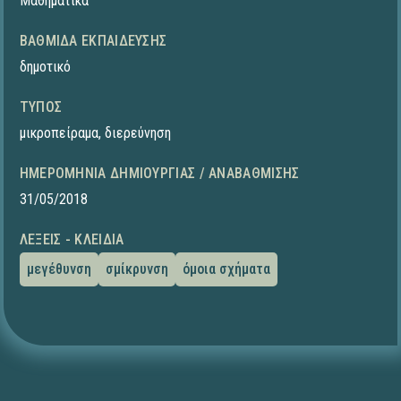
Μαθηματικά
ΒΑΘΜΊΔΑ ΕΚΠΑΊΔΕΥΣΗΣ
δημοτικό
ΤΎΠΟΣ
μικροπείραμα
,
διερεύνηση
ΗΜΕΡΟΜΗΝΊΑ ΔΗΜΙΟΥΡΓΊΑΣ / ΑΝΑΒΆΘΜΙΣΗΣ
31/05/2018
ΛΈΞΕΙΣ - ΚΛΕΙΔΙΆ
μεγέθυνση
σμίκρυνση
όμοια σχήματα