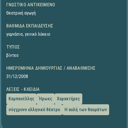
ΓΝΩΣΤΙΚΌ ΑΝΤΙΚΕΊΜΕΝΟ
Θεατρική αγωγή
ΒΑΘΜΊΔΑ ΕΚΠΑΊΔΕΥΣΗΣ
γυμνάσιο
,
γενικό λύκειο
ΤΎΠΟΣ
βίντεο
ΗΜΕΡΟΜΗΝΊΑ ΔΗΜΙΟΥΡΓΊΑΣ / ΑΝΑΒΆΘΜΙΣΗΣ
31/12/2008
ΛΈΞΕΙΣ - ΚΛΕΙΔΙΆ
Καμπανἐλλης
Ήρωες
Χαρακτήρες
σύγχρονο ελληνικό θέατρο
Η αυλή των θαυμάτων