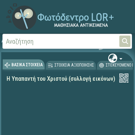
Αρχική
ΨΗΦΙΑΚΟ ΣΧΟΛΕΙΟ (Μαθησιακά Αντικείμενα)
Θρησκευτικά
Καινή Δ
ΒΑΣΙΚΑ ΣΤΟΙΧΕΙΑ
ΣΤΟΙΧΕΙΑ ΑΞΙΟΠΟΙΗΣΗΣ
ΣΤΟΧΕΥΟΜΕΝΟ Κ
Η Υπαπαντή του Χριστού (συλλογή εικόνων)