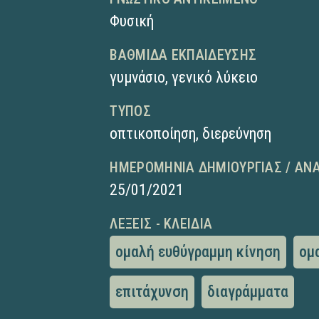
Φυσική
ΒΑΘΜΊΔΑ ΕΚΠΑΊΔΕΥΣΗΣ
γυμνάσιο
,
γενικό λύκειο
ΤΎΠΟΣ
οπτικοποίηση
,
διερεύνηση
ΗΜΕΡΟΜΗΝΊΑ ΔΗΜΙΟΥΡΓΊΑΣ / ΑΝ
25/01/2021
ΛΈΞΕΙΣ - ΚΛΕΙΔΙΆ
ομαλή ευθύγραμμη κίνηση
ομ
επιτάχυνση
διαγράμματα