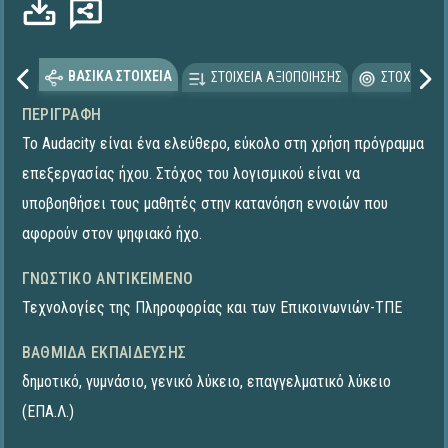
ΒΑΣΙΚΑ ΣΤΟΙΧΕΙΑ
ΣΤΟΙΧΕΙΑ ΑΞΙΟΠΟΙΗΣΗΣ
ΣΤΟΧΕΥΟΜΕ
ΠΕΡΙΓΡΑΦΉ
To Audacity είναι ένα ελεύθερο, εύκολο στη χρήση πρόγραμμα
επεξεργασίας ήχου. Στόχος του λογισμικού είναι να
υποβοηθήσει τους μαθητές στην κατανόηση εννοιών που
αφορούν στον ψηφιακό ήχο.
ΓΝΩΣΤΙΚΌ ΑΝΤΙΚΕΊΜΕΝΟ
Τεχνολογίες της Πληροφορίας και των Επικοινωνιών-ΤΠΕ
ΒΑΘΜΊΔΑ ΕΚΠΑΊΔΕΥΣΗΣ
δημοτικό
,
γυμνάσιο
,
γενικό λύκειο
,
επαγγελματικό λύκειο
(ΕΠΑ.Λ.)