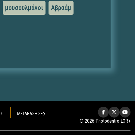
μουσουλμάνοι
Αβραάμ
ΗΣ
ΜΕΤΑΒΑΣΗ ΣΕ
© 2026 Photodentro LOR+