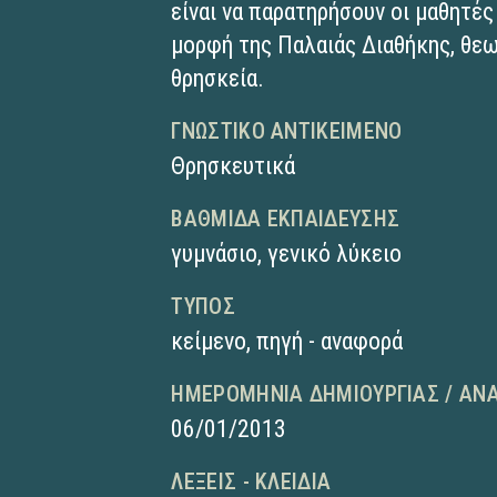
είναι να παρατηρήσουν οι μαθητέ
μορφή της Παλαιάς Διαθήκης, θεω
θρησκεία.
ΓΝΩΣΤΙΚΌ ΑΝΤΙΚΕΊΜΕΝΟ
Θρησκευτικά
ΒΑΘΜΊΔΑ ΕΚΠΑΊΔΕΥΣΗΣ
γυμνάσιο
,
γενικό λύκειο
ΤΎΠΟΣ
κείμενο
,
πηγή - αναφορά
ΗΜΕΡΟΜΗΝΊΑ ΔΗΜΙΟΥΡΓΊΑΣ / ΑΝ
06/01/2013
ΛΈΞΕΙΣ - ΚΛΕΙΔΙΆ